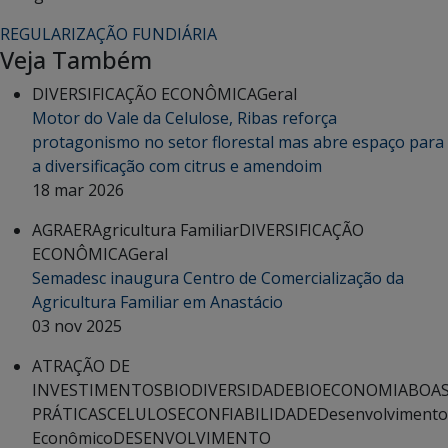
REGULARIZAÇÃO FUNDIÁRIA
Veja Também
DIVERSIFICAÇÃO ECONÔMICA
Geral
Motor do Vale da Celulose, Ribas reforça
protagonismo no setor florestal mas abre espaço para
a diversificação com citrus e amendoim
18 mar 2026
AGRAER
Agricultura Familiar
DIVERSIFICAÇÃO
ECONÔMICA
Geral
Semadesc inaugura Centro de Comercialização da
Agricultura Familiar em Anastácio
03 nov 2025
ATRAÇÃO DE
INVESTIMENTOS
BIODIVERSIDADE
BIOECONOMIA
BOA
PRÁTICAS
CELULOSE
CONFIABILIDADE
Desenvolvimento
Econômico
DESENVOLVIMENTO