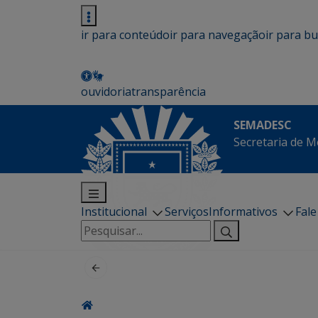
ir para conteúdo
ir para navegação
ir para b
ouvidoria
transparência
SEMADESC
Secretaria de M
Institucional
Serviços
Informativos
Fal
Pesquisar
por: