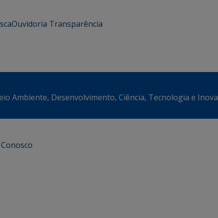
usca
Ouvidoria
Transparência
eio Ambiente, Desenvolvimento, Ciência, Tecnologia e Inov
e Conosco