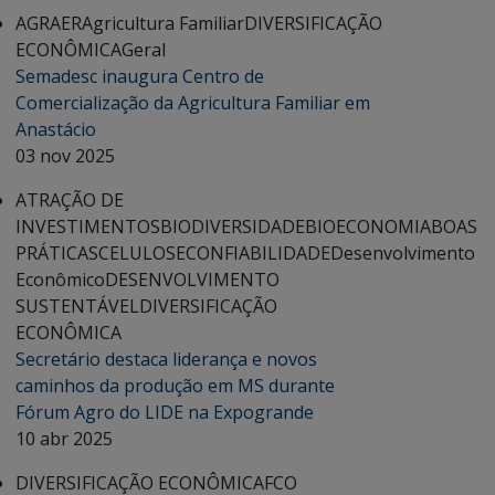
AGRAER
Agricultura Familiar
DIVERSIFICAÇÃO
ECONÔMICA
Geral
Semadesc inaugura Centro de
Comercialização da Agricultura Familiar em
Anastácio
03 nov 2025
ATRAÇÃO DE
INVESTIMENTOS
BIODIVERSIDADE
BIOECONOMIA
BOAS
PRÁTICAS
CELULOSE
CONFIABILIDADE
Desenvolvimento
Econômico
DESENVOLVIMENTO
SUSTENTÁVEL
DIVERSIFICAÇÃO
ECONÔMICA
Secretário destaca liderança e novos
caminhos da produção em MS durante
Fórum Agro do LIDE na Expogrande
10 abr 2025
DIVERSIFICAÇÃO ECONÔMICA
FCO