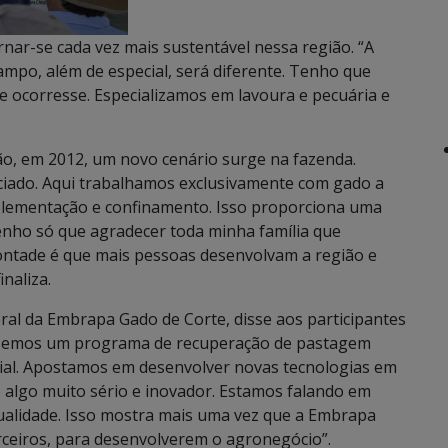
rnar-se cada vez mais sustentável nessa região. “A
campo, além de especial, será diferente. Tenho que
e ocorresse. Especializamos em lavoura e pecuária e
o, em 2012, um novo cenário surge na fazenda.
ado. Aqui trabalhamos exclusivamente com gado a
plementação e confinamento. Isso proporciona uma
enho só que agradecer toda minha família que
ontade é que mais pessoas desenvolvam a região e
inaliza.
eral da Embrapa Gado de Corte, disse aos participantes
 “Temos um programa de recuperação de pastagem
ial. Apostamos em desenvolver novas tecnologias em
é algo muito sério e inovador. Estamos falando em
alidade. Isso mostra mais uma vez que a Embrapa
rceiros, para desenvolverem o agronegócio”.