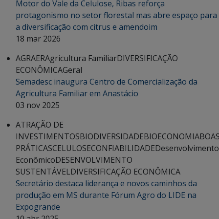
Motor do Vale da Celulose, Ribas reforça
protagonismo no setor florestal mas abre espaço para
a diversificação com citrus e amendoim
18 mar 2026
AGRAER
Agricultura Familiar
DIVERSIFICAÇÃO
ECONÔMICA
Geral
Semadesc inaugura Centro de Comercialização da
Agricultura Familiar em Anastácio
03 nov 2025
ATRAÇÃO DE
INVESTIMENTOS
BIODIVERSIDADE
BIOECONOMIA
BOA
PRÁTICAS
CELULOSE
CONFIABILIDADE
Desenvolvimento
Econômico
DESENVOLVIMENTO
SUSTENTÁVEL
DIVERSIFICAÇÃO ECONÔMICA
Secretário destaca liderança e novos caminhos da
produção em MS durante Fórum Agro do LIDE na
Expogrande
10 abr 2025