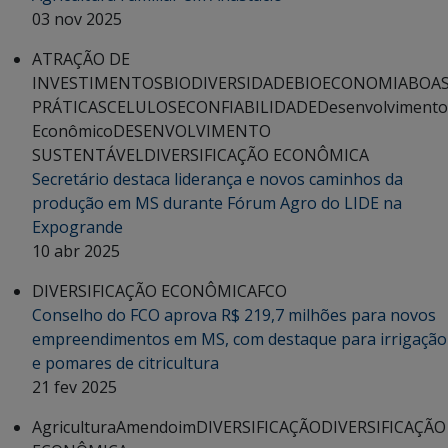
03 nov 2025
ATRAÇÃO DE
INVESTIMENTOS
BIODIVERSIDADE
BIOECONOMIA
BOA
PRÁTICAS
CELULOSE
CONFIABILIDADE
Desenvolvimento
Econômico
DESENVOLVIMENTO
SUSTENTÁVEL
DIVERSIFICAÇÃO ECONÔMICA
Secretário destaca liderança e novos caminhos da
produção em MS durante Fórum Agro do LIDE na
Expogrande
10 abr 2025
DIVERSIFICAÇÃO ECONÔMICA
FCO
Conselho do FCO aprova R$ 219,7 milhões para novos
empreendimentos em MS, com destaque para irrigação
e pomares de citricultura
21 fev 2025
Agricultura
Amendoim
DIVERSIFICAÇÃO
DIVERSIFICAÇÃO