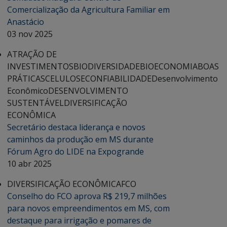
Comercialização da Agricultura Familiar em
Anastácio
03 nov 2025
ATRAÇÃO DE
INVESTIMENTOS
BIODIVERSIDADE
BIOECONOMIA
BOAS
PRÁTICAS
CELULOSE
CONFIABILIDADE
Desenvolvimento
Econômico
DESENVOLVIMENTO
SUSTENTÁVEL
DIVERSIFICAÇÃO
ECONÔMICA
Secretário destaca liderança e novos
caminhos da produção em MS durante
Fórum Agro do LIDE na Expogrande
10 abr 2025
DIVERSIFICAÇÃO ECONÔMICA
FCO
Conselho do FCO aprova R$ 219,7 milhões
para novos empreendimentos em MS, com
destaque para irrigação e pomares de