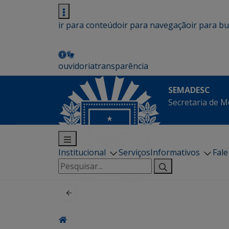
ir para conteúdo
ir para navegação
ir para b
ouvidoria
transparência
SEMADESC
Secretaria de M
Institucional
Serviços
Informativos
Fal
Pesquisar
por: