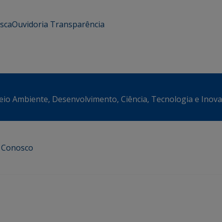
usca
Ouvidoria
Transparência
eio Ambiente, Desenvolvimento, Ciência, Tecnologia e Inov
e Conosco