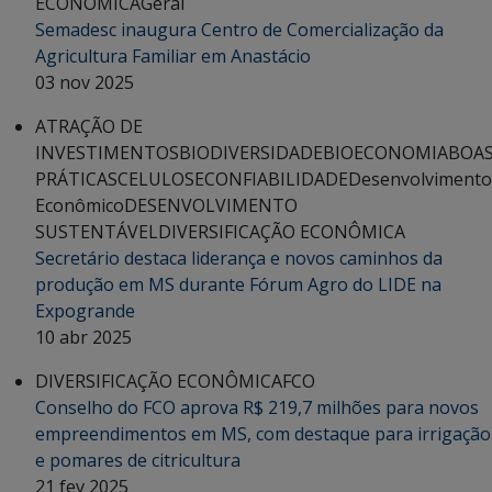
ECONÔMICA
Geral
Semadesc inaugura Centro de Comercialização da
Agricultura Familiar em Anastácio
03 nov 2025
ATRAÇÃO DE
INVESTIMENTOS
BIODIVERSIDADE
BIOECONOMIA
BOA
PRÁTICAS
CELULOSE
CONFIABILIDADE
Desenvolvimento
Econômico
DESENVOLVIMENTO
SUSTENTÁVEL
DIVERSIFICAÇÃO ECONÔMICA
Secretário destaca liderança e novos caminhos da
produção em MS durante Fórum Agro do LIDE na
Expogrande
10 abr 2025
DIVERSIFICAÇÃO ECONÔMICA
FCO
Conselho do FCO aprova R$ 219,7 milhões para novos
empreendimentos em MS, com destaque para irrigação
e pomares de citricultura
21 fev 2025