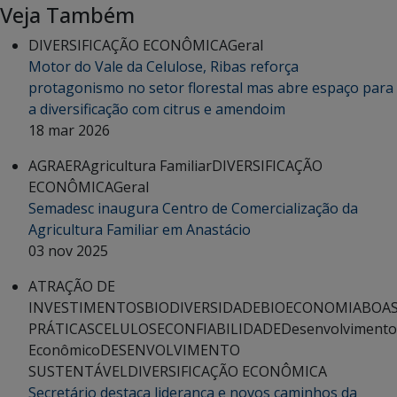
Veja Também
DIVERSIFICAÇÃO ECONÔMICA
Geral
Motor do Vale da Celulose, Ribas reforça
protagonismo no setor florestal mas abre espaço para
a diversificação com citrus e amendoim
18 mar 2026
AGRAER
Agricultura Familiar
DIVERSIFICAÇÃO
ECONÔMICA
Geral
Semadesc inaugura Centro de Comercialização da
Agricultura Familiar em Anastácio
03 nov 2025
ATRAÇÃO DE
INVESTIMENTOS
BIODIVERSIDADE
BIOECONOMIA
BOA
PRÁTICAS
CELULOSE
CONFIABILIDADE
Desenvolvimento
Econômico
DESENVOLVIMENTO
SUSTENTÁVEL
DIVERSIFICAÇÃO ECONÔMICA
Secretário destaca liderança e novos caminhos da