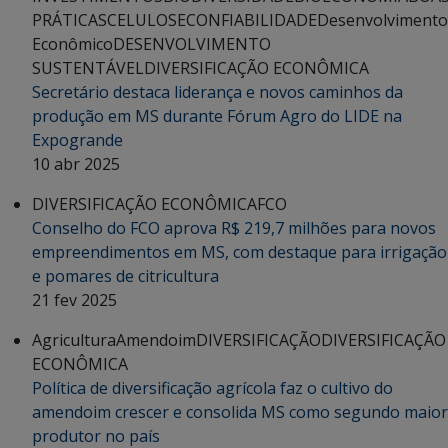
PRÁTICAS
CELULOSE
CONFIABILIDADE
Desenvolvimento
Econômico
DESENVOLVIMENTO
SUSTENTÁVEL
DIVERSIFICAÇÃO ECONÔMICA
Secretário destaca liderança e novos caminhos da
produção em MS durante Fórum Agro do LIDE na
Expogrande
10 abr 2025
DIVERSIFICAÇÃO ECONÔMICA
FCO
Conselho do FCO aprova R$ 219,7 milhões para novos
empreendimentos em MS, com destaque para irrigação
e pomares de citricultura
21 fev 2025
Agricultura
Amendoim
DIVERSIFICAÇÃO
DIVERSIFICAÇÃO
ECONÔMICA
Política de diversificação agrícola faz o cultivo do
amendoim crescer e consolida MS como segundo maior
produtor no país