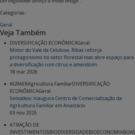
um inigualável serviço à moda antiga”.
Categorias :
Geral
Veja Também
DIVERSIFICAÇÃO ECONÔMICA
Geral
Motor do Vale da Celulose, Ribas reforça
protagonismo no setor florestal mas abre espaço para
a diversificação com citrus e amendoim
18 mar 2026
AGRAER
Agricultura Familiar
DIVERSIFICAÇÃO
ECONÔMICA
Geral
Semadesc inaugura Centro de Comercialização da
Agricultura Familiar em Anastácio
03 nov 2025
ATRAÇÃO DE
INVESTIMENTOS
BIODIVERSIDADE
BIOECONOMIA
BOA