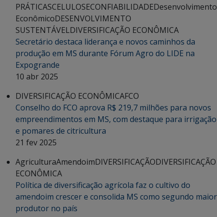
PRÁTICAS
CELULOSE
CONFIABILIDADE
Desenvolvimento
Econômico
DESENVOLVIMENTO
SUSTENTÁVEL
DIVERSIFICAÇÃO ECONÔMICA
Secretário destaca liderança e novos caminhos da
produção em MS durante Fórum Agro do LIDE na
Expogrande
10 abr 2025
DIVERSIFICAÇÃO ECONÔMICA
FCO
Conselho do FCO aprova R$ 219,7 milhões para novos
empreendimentos em MS, com destaque para irrigação
e pomares de citricultura
21 fev 2025
Agricultura
Amendoim
DIVERSIFICAÇÃO
DIVERSIFICAÇÃO
ECONÔMICA
Política de diversificação agrícola faz o cultivo do
amendoim crescer e consolida MS como segundo maior
produtor no país