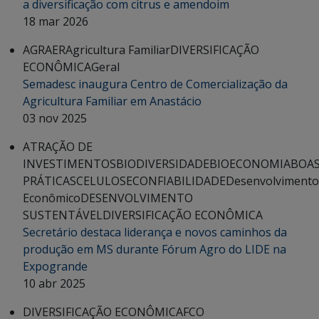
a diversificação com citrus e amendoim
18 mar 2026
AGRAER
Agricultura Familiar
DIVERSIFICAÇÃO
ECONÔMICA
Geral
Semadesc inaugura Centro de Comercialização da
Agricultura Familiar em Anastácio
03 nov 2025
ATRAÇÃO DE
INVESTIMENTOS
BIODIVERSIDADE
BIOECONOMIA
BOA
PRÁTICAS
CELULOSE
CONFIABILIDADE
Desenvolvimento
Econômico
DESENVOLVIMENTO
SUSTENTÁVEL
DIVERSIFICAÇÃO ECONÔMICA
Secretário destaca liderança e novos caminhos da
produção em MS durante Fórum Agro do LIDE na
Expogrande
10 abr 2025
DIVERSIFICAÇÃO ECONÔMICA
FCO