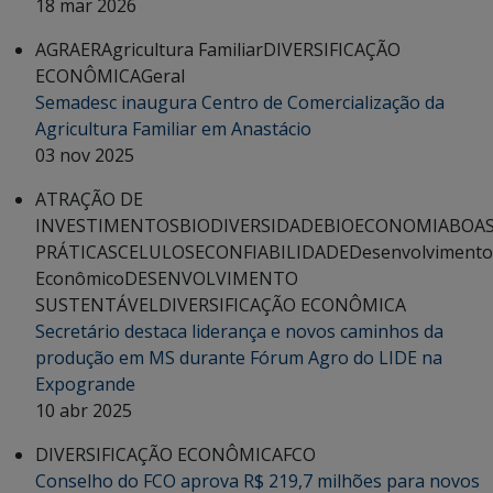
18 mar 2026
AGRAER
Agricultura Familiar
DIVERSIFICAÇÃO
ECONÔMICA
Geral
Semadesc inaugura Centro de Comercialização da
Agricultura Familiar em Anastácio
03 nov 2025
ATRAÇÃO DE
INVESTIMENTOS
BIODIVERSIDADE
BIOECONOMIA
BOA
PRÁTICAS
CELULOSE
CONFIABILIDADE
Desenvolvimento
Econômico
DESENVOLVIMENTO
SUSTENTÁVEL
DIVERSIFICAÇÃO ECONÔMICA
Secretário destaca liderança e novos caminhos da
produção em MS durante Fórum Agro do LIDE na
Expogrande
10 abr 2025
DIVERSIFICAÇÃO ECONÔMICA
FCO
Conselho do FCO aprova R$ 219,7 milhões para novos