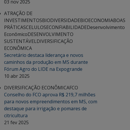
03 nov 2025
ATRAÇÃO DE
INVESTIMENTOS
BIODIVERSIDADE
BIOECONOMIA
BOAS
PRÁTICAS
CELULOSE
CONFIABILIDADE
Desenvolvimento
Econômico
DESENVOLVIMENTO
SUSTENTÁVEL
DIVERSIFICAÇÃO
ECONÔMICA
Secretário destaca liderança e novos
caminhos da produção em MS durante
Fórum Agro do LIDE na Expogrande
10 abr 2025
DIVERSIFICAÇÃO ECONÔMICA
FCO
Conselho do FCO aprova R$ 219,7 milhões
para novos empreendimentos em MS, com
destaque para irrigação e pomares de
citricultura
21 fev 2025