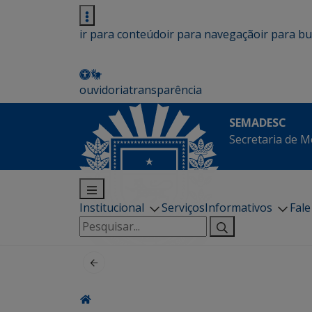
ir para conteúdo
ir para navegação
ir para b
ouvidoria
transparência
SEMADESC
Secretaria de M
Institucional
Serviços
Informativos
Fal
Pesquisar
por: