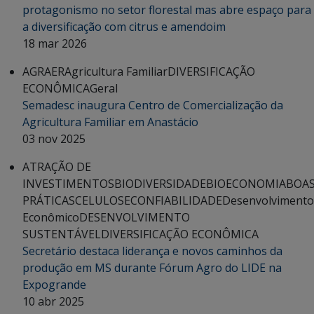
protagonismo no setor florestal mas abre espaço para
a diversificação com citrus e amendoim
18 mar 2026
AGRAER
Agricultura Familiar
DIVERSIFICAÇÃO
ECONÔMICA
Geral
Semadesc inaugura Centro de Comercialização da
Agricultura Familiar em Anastácio
03 nov 2025
ATRAÇÃO DE
INVESTIMENTOS
BIODIVERSIDADE
BIOECONOMIA
BOA
PRÁTICAS
CELULOSE
CONFIABILIDADE
Desenvolvimento
Econômico
DESENVOLVIMENTO
SUSTENTÁVEL
DIVERSIFICAÇÃO ECONÔMICA
Secretário destaca liderança e novos caminhos da
produção em MS durante Fórum Agro do LIDE na
Expogrande
10 abr 2025