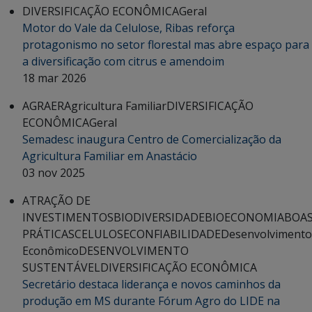
DIVERSIFICAÇÃO ECONÔMICA
Geral
Motor do Vale da Celulose, Ribas reforça
protagonismo no setor florestal mas abre espaço para
a diversificação com citrus e amendoim
18 mar 2026
AGRAER
Agricultura Familiar
DIVERSIFICAÇÃO
ECONÔMICA
Geral
Semadesc inaugura Centro de Comercialização da
Agricultura Familiar em Anastácio
03 nov 2025
ATRAÇÃO DE
INVESTIMENTOS
BIODIVERSIDADE
BIOECONOMIA
BOA
PRÁTICAS
CELULOSE
CONFIABILIDADE
Desenvolvimento
Econômico
DESENVOLVIMENTO
SUSTENTÁVEL
DIVERSIFICAÇÃO ECONÔMICA
Secretário destaca liderança e novos caminhos da
produção em MS durante Fórum Agro do LIDE na