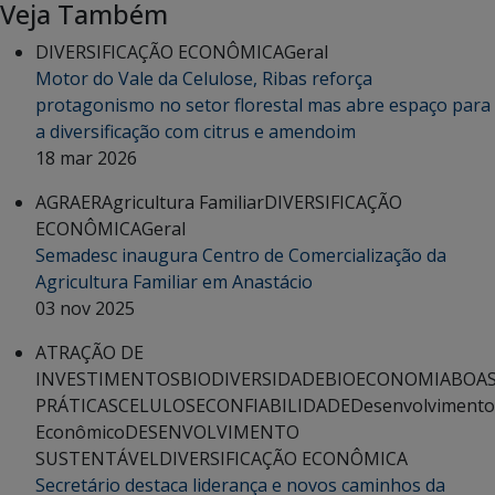
Veja Também
DIVERSIFICAÇÃO ECONÔMICA
Geral
Motor do Vale da Celulose, Ribas reforça
protagonismo no setor florestal mas abre espaço para
a diversificação com citrus e amendoim
18 mar 2026
AGRAER
Agricultura Familiar
DIVERSIFICAÇÃO
ECONÔMICA
Geral
Semadesc inaugura Centro de Comercialização da
Agricultura Familiar em Anastácio
03 nov 2025
ATRAÇÃO DE
INVESTIMENTOS
BIODIVERSIDADE
BIOECONOMIA
BOA
PRÁTICAS
CELULOSE
CONFIABILIDADE
Desenvolvimento
Econômico
DESENVOLVIMENTO
SUSTENTÁVEL
DIVERSIFICAÇÃO ECONÔMICA
Secretário destaca liderança e novos caminhos da