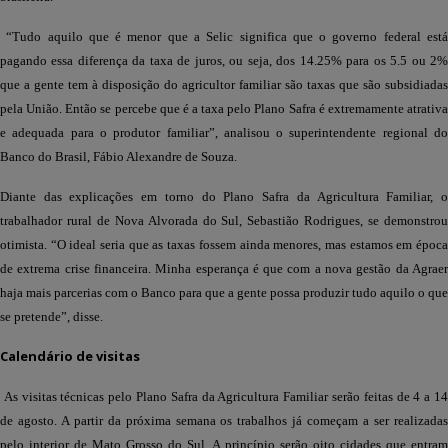
“Tudo aquilo que é menor que a Selic significa que o governo federal está
pagando essa diferença da taxa de juros, ou seja, dos 14.25% para os 5.5 ou 2%
que a gente tem à disposição do agricultor familiar são taxas que são subsidiadas
pela União. Então se percebe que é a taxa pelo Plano Safra é extremamente atrativa
e adequada para o produtor familiar”, analisou o superintendente regional do
Banco do Brasil, Fábio Alexandre de Souza.
Diante das explicações em torno do Plano Safra da Agricultura Familiar, o
trabalhador rural de Nova Alvorada do Sul, Sebastião Rodrigues, se demonstrou
otimista. “O ideal seria que as taxas fossem ainda menores, mas estamos em época
de extrema crise financeira. Minha esperança é que com a nova gestão da Agraer
haja mais parcerias com o Banco para que a gente possa produzir tudo aquilo o que
se pretende”, disse.
Calendário de visitas
As visitas técnicas pelo Plano Safra da Agricultura Familiar serão feitas de 4 a 1
de agosto. A partir da próxima semana os trabalhos já começam a ser realizadas
pelo interior de Mato Grosso do Sul. A princípio serão oito cidades que entram