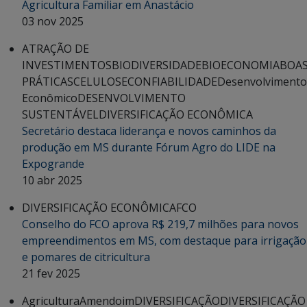
Agricultura Familiar em Anastácio
03 nov 2025
ATRAÇÃO DE
INVESTIMENTOS
BIODIVERSIDADE
BIOECONOMIA
BOA
PRÁTICAS
CELULOSE
CONFIABILIDADE
Desenvolvimento
Econômico
DESENVOLVIMENTO
SUSTENTÁVEL
DIVERSIFICAÇÃO ECONÔMICA
Secretário destaca liderança e novos caminhos da
produção em MS durante Fórum Agro do LIDE na
Expogrande
10 abr 2025
DIVERSIFICAÇÃO ECONÔMICA
FCO
Conselho do FCO aprova R$ 219,7 milhões para novos
empreendimentos em MS, com destaque para irrigação
e pomares de citricultura
21 fev 2025
Agricultura
Amendoim
DIVERSIFICAÇÃO
DIVERSIFICAÇÃO