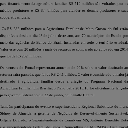
para financiamento da agricultura familiar, R$ 712 milhões são voltados para os
médios produtores e R$ 3,4 bilhões para atender os demais produtores e suas
cooperativas rurais.
Os R$ 282 milhões para a Agricultura Familiar de Mato Grosso do Sul estã
disponíveis desde o dia 1º de julho deste ano, aos 79 municípios do Estado por
meio das agências do Banco do Brasil instaladas em todo o território estadual.
Valor esse com 20 milhões a mais de recursos se comparado ao aprovado em 2014
que foi de R$ 262 milhões.
Os recursos do Pronaf representam aumento de 20% sobre o valor destinado ao
setor na safra passada, que foi de R$ 24,1 bilhões. O valor é considerado o maior já
destinado à agricultura familiar desde a criação do Programa Nacional da
Agricultura Familiar. Em Brasília, o Plano Safra 2015/16 foi oficialmente lançado
pelo governo Federal no dia 22 de junho, no Planalto Central.
Também participaram do evento o superintendente Regional Substituto do Incra,
Sidney de Almeida, a gerente de Negócios de Desenvolvimento Sustentável,
Giljane Dourado, o Superintendente da Conab em MS, Antônio Benedito Dota
e o superintendente Federal de Pesca e Aquicultura de MS (SFPA), Luiz David