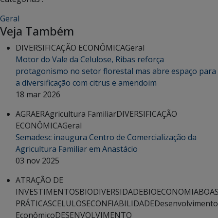
Geral
Veja Também
DIVERSIFICAÇÃO ECONÔMICA
Geral
Motor do Vale da Celulose, Ribas reforça
protagonismo no setor florestal mas abre espaço para
a diversificação com citrus e amendoim
18 mar 2026
AGRAER
Agricultura Familiar
DIVERSIFICAÇÃO
ECONÔMICA
Geral
Semadesc inaugura Centro de Comercialização da
Agricultura Familiar em Anastácio
03 nov 2025
ATRAÇÃO DE
INVESTIMENTOS
BIODIVERSIDADE
BIOECONOMIA
BOA
PRÁTICAS
CELULOSE
CONFIABILIDADE
Desenvolvimento
Econômico
DESENVOLVIMENTO