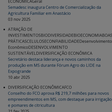
ECONÔMICA
Geral
Semadesc inaugura Centro de Comercialização da
Agricultura Familiar em Anastácio
03 nov 2025
ATRAÇÃO DE
INVESTIMENTOS
BIODIVERSIDADE
BIOECONOMIA
BOA
PRÁTICAS
CELULOSE
CONFIABILIDADE
Desenvolvimento
Econômico
DESENVOLVIMENTO
SUSTENTÁVEL
DIVERSIFICAÇÃO ECONÔMICA
Secretário destaca liderança e novos caminhos da
produção em MS durante Fórum Agro do LIDE na
Expogrande
10 abr 2025
DIVERSIFICAÇÃO ECONÔMICA
FCO
Conselho do FCO aprova R$ 219,7 milhões para novos
empreendimentos em MS, com destaque para irrigação
e pomares de citricultura
21 fev 2025