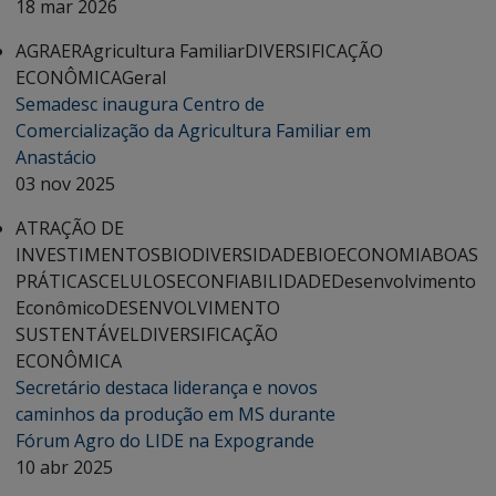
18 mar 2026
AGRAER
Agricultura Familiar
DIVERSIFICAÇÃO
ECONÔMICA
Geral
Semadesc inaugura Centro de
Comercialização da Agricultura Familiar em
Anastácio
03 nov 2025
ATRAÇÃO DE
INVESTIMENTOS
BIODIVERSIDADE
BIOECONOMIA
BOAS
PRÁTICAS
CELULOSE
CONFIABILIDADE
Desenvolvimento
Econômico
DESENVOLVIMENTO
SUSTENTÁVEL
DIVERSIFICAÇÃO
ECONÔMICA
Secretário destaca liderança e novos
caminhos da produção em MS durante
Fórum Agro do LIDE na Expogrande
10 abr 2025