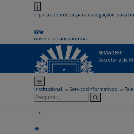
ir para conteúdo
ir para navegação
ir para b
ouvidoria
transparência
SEMADESC
Secretaria de M
Institucional
Serviços
Informativos
Fal
Pesquisar
por: