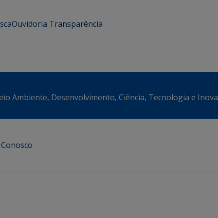
usca
Ouvidoria
Transparência
eio Ambiente, Desenvolvimento, Ciência, Tecnologia e Inov
e Conosco