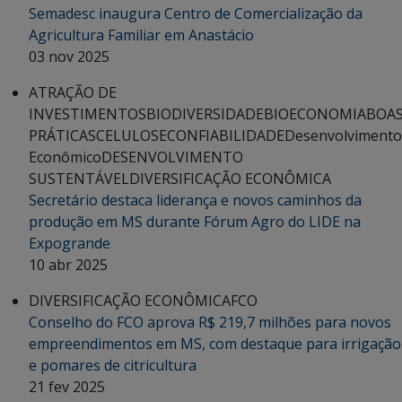
Semadesc inaugura Centro de Comercialização da
Agricultura Familiar em Anastácio
03 nov 2025
ATRAÇÃO DE
INVESTIMENTOS
BIODIVERSIDADE
BIOECONOMIA
BOA
PRÁTICAS
CELULOSE
CONFIABILIDADE
Desenvolvimento
Econômico
DESENVOLVIMENTO
SUSTENTÁVEL
DIVERSIFICAÇÃO ECONÔMICA
Secretário destaca liderança e novos caminhos da
produção em MS durante Fórum Agro do LIDE na
Expogrande
10 abr 2025
DIVERSIFICAÇÃO ECONÔMICA
FCO
Conselho do FCO aprova R$ 219,7 milhões para novos
empreendimentos em MS, com destaque para irrigação
e pomares de citricultura
21 fev 2025