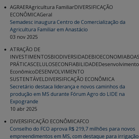
AGRAER
Agricultura Familiar
DIVERSIFICAÇÃO
ECONÔMICA
Geral
Semadesc inaugura Centro de Comercialização da
Agricultura Familiar em Anastácio
03 nov 2025
ATRAÇÃO DE
INVESTIMENTOS
BIODIVERSIDADE
BIOECONOMIA
BOA
PRÁTICAS
CELULOSE
CONFIABILIDADE
Desenvolvimento
Econômico
DESENVOLVIMENTO
SUSTENTÁVEL
DIVERSIFICAÇÃO ECONÔMICA
Secretário destaca liderança e novos caminhos da
produção em MS durante Fórum Agro do LIDE na
Expogrande
10 abr 2025
DIVERSIFICAÇÃO ECONÔMICA
FCO
Conselho do FCO aprova R$ 219,7 milhões para novos
empreendimentos em MS, com destaque para irrigação