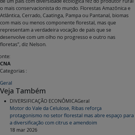
de um país com diversidade ecológica fez do produtor rural
o mais conservacionista do mundo. Florestas Amazônica e
Atlântica, Cerrado, Caatinga, Pampa ou Pantanal, biomas
com mais ou menos componente florestal, mas que
representam a verdadeira vocação de país que se
desenvolve com um olho no progresso e outro nas
floretas”, diz Nelson.
onte:
CNA
Categorias :
Geral
Veja Também
DIVERSIFICAÇÃO ECONÔMICA
Geral
Motor do Vale da Celulose, Ribas reforça
protagonismo no setor florestal mas abre espaço para
a diversificação com citrus e amendoim
18 mar 2026