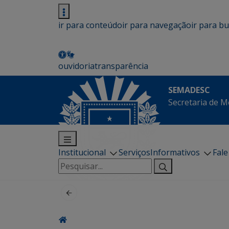
ir para conteúdo
ir para navegação
ir para b
ouvidoria
transparência
SEMADESC
Secretaria de M
Institucional
Serviços
Informativos
Fal
Pesquisar
por: