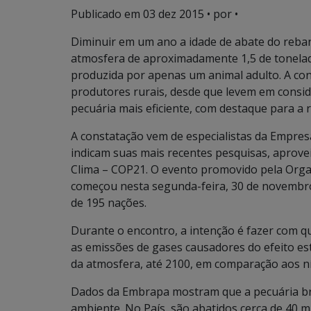
Publicado em
03 dez 2015
• por •
Diminuir em um ano a idade de abate do reban
atmosfera de aproximadamente 1,5 de tonelad
produzida por apenas um animal adulto. A cont
produtores rurais, desde que levem em consid
pecuária mais eficiente, com destaque para a
A constatação vem de especialistas da Empres
indicam suas mais recentes pesquisas, aprove
Clima – COP21. O evento promovido pela Orga
começou nesta segunda-feira, 30 de novembro
de 195 nações.
Durante o encontro, a intenção é fazer com q
as emissões de gases causadores do efeito est
da atmosfera, até 2100, em comparação aos nív
Dados da Embrapa mostram que a pecuária bra
ambiente. No País, são abatidos cerca de 40 