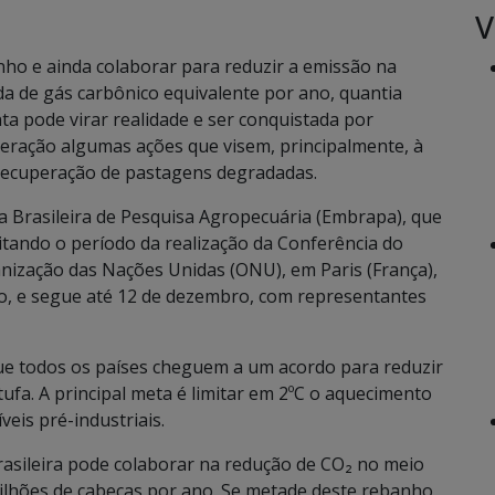
V
ho e ainda colaborar para reduzir a emissão na
a de gás carbônico equivalente por ano, quantia
a pode virar realidade e ser conquistada por
eração algumas ações que visem, principalmente, à
 recuperação de pastagens degradadas.
a Brasileira de Pesquisa Agropecuária (Embrapa), que
itando o período da realização da Conferência do
nização das Nações Unidas (ONU), em Paris (França),
, e segue até 12 de dezembro, com representantes
ue todos os países cheguem a um acordo para reduzir
ufa. A principal meta é limitar em 2ºC o aquecimento
eis pré-industriais.
sileira pode colaborar na redução de CO₂ no meio
milhões de cabeças por ano. Se metade deste rebanho