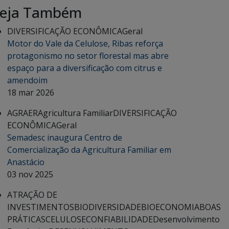
eja Também
DIVERSIFICAÇÃO ECONÔMICA
Geral
Motor do Vale da Celulose, Ribas reforça
protagonismo no setor florestal mas abre
espaço para a diversificação com citrus e
amendoim
18 mar 2026
AGRAER
Agricultura Familiar
DIVERSIFICAÇÃO
ECONÔMICA
Geral
Semadesc inaugura Centro de
Comercialização da Agricultura Familiar em
Anastácio
03 nov 2025
ATRAÇÃO DE
INVESTIMENTOS
BIODIVERSIDADE
BIOECONOMIA
BOAS
PRÁTICAS
CELULOSE
CONFIABILIDADE
Desenvolvimento