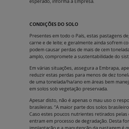
esperado, informa a Empresa.
CONDIÇÕES DO SOLO
Presentes em todo o País, estas pastagens d
carne e de leite; e geralmente ainda sofrem c
podem causar perdas de mais de cem toneladas
amplo, compromete a sustentabilidade do sis
Em várias situações, assegura a Embrapa, ap
reduzir estas perdas para menos de dez tone
de uma tonelada/ha/ano em áreas bem maneja
em solos sob vegetação preservada.
Apesar disto, não é apenas o mau uso o respo
brasileiras. “A maior parte dos solos brasileir
Caso estes poucos nutrientes retirados pelas
entram em processo de degradação. Desta form
implantação e a manutenção da pastagem é que