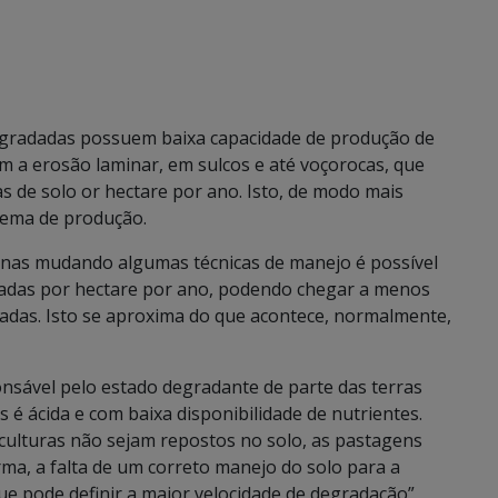
egradadas possuem baixa capacidade de produção de
om a erosão laminar, em sulcos e até voçorocas, que
 de solo or hectare por ano. Isto, de modo mais
tema de produção.
enas mudando algumas técnicas de manejo é possível
ladas por hectare por ano, podendo chegar a menos
das. Isto se aproxima do que acontece, normalmente,
nsável pelo estado degradante de parte das terras
os é ácida e com baixa disponibilidade de nutrientes.
 culturas não sejam repostos no solo, as pastagens
a, a falta de um correto manejo do solo para a
 pode definir a maior velocidade de degradação”,