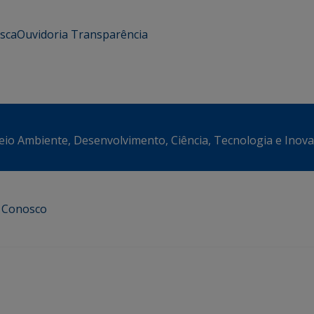
usca
Ouvidoria
Transparência
eio Ambiente, Desenvolvimento, Ciência, Tecnologia e Inov
e Conosco