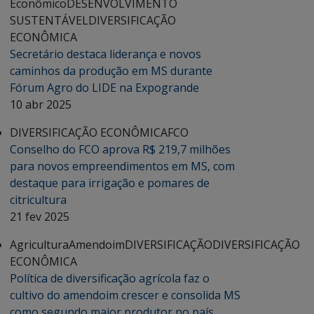
Econômico
DESENVOLVIMENTO
SUSTENTÁVEL
DIVERSIFICAÇÃO
ECONÔMICA
Secretário destaca liderança e novos
caminhos da produção em MS durante
Fórum Agro do LIDE na Expogrande
10 abr 2025
DIVERSIFICAÇÃO ECONÔMICA
FCO
Conselho do FCO aprova R$ 219,7 milhões
para novos empreendimentos em MS, com
destaque para irrigação e pomares de
citricultura
21 fev 2025
Agricultura
Amendoim
DIVERSIFICAÇÃO
DIVERSIFICAÇÃO
ECONÔMICA
Política de diversificação agrícola faz o
cultivo do amendoim crescer e consolida MS
como segundo maior produtor no país