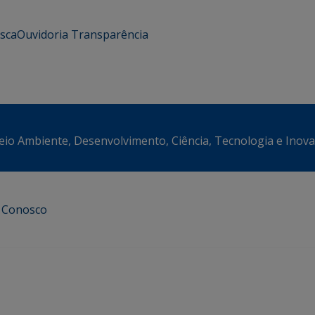
usca
Ouvidoria
Transparência
eio Ambiente, Desenvolvimento, Ciência, Tecnologia e Inov
e Conosco