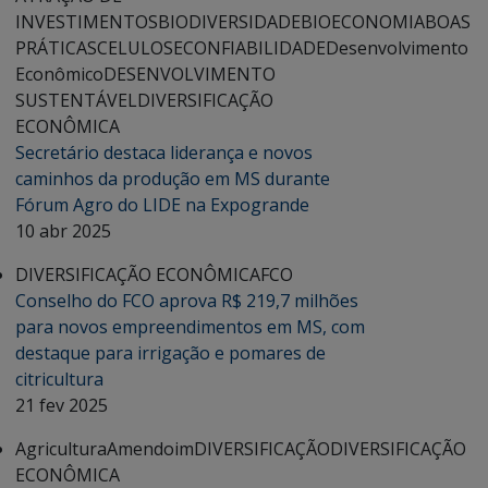
INVESTIMENTOS
BIODIVERSIDADE
BIOECONOMIA
BOAS
PRÁTICAS
CELULOSE
CONFIABILIDADE
Desenvolvimento
Econômico
DESENVOLVIMENTO
SUSTENTÁVEL
DIVERSIFICAÇÃO
ECONÔMICA
Secretário destaca liderança e novos
caminhos da produção em MS durante
Fórum Agro do LIDE na Expogrande
10 abr 2025
DIVERSIFICAÇÃO ECONÔMICA
FCO
Conselho do FCO aprova R$ 219,7 milhões
para novos empreendimentos em MS, com
destaque para irrigação e pomares de
citricultura
21 fev 2025
Agricultura
Amendoim
DIVERSIFICAÇÃO
DIVERSIFICAÇÃO
ECONÔMICA