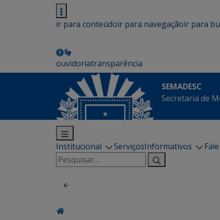
ir para conteúdo
ir para navegação
ir para b
ouvidoria
transparência
SEMADESC
Secretaria de M
Institucional
Serviços
Informativos
Fal
Pesquisar
por: