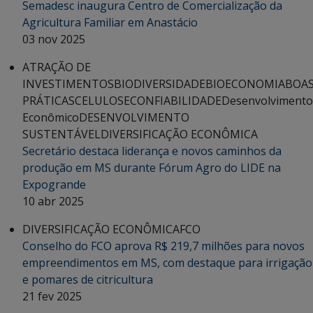
Semadesc inaugura Centro de Comercialização da
Agricultura Familiar em Anastácio
03 nov 2025
ATRAÇÃO DE
INVESTIMENTOS
BIODIVERSIDADE
BIOECONOMIA
BOA
PRÁTICAS
CELULOSE
CONFIABILIDADE
Desenvolvimento
Econômico
DESENVOLVIMENTO
SUSTENTÁVEL
DIVERSIFICAÇÃO ECONÔMICA
Secretário destaca liderança e novos caminhos da
produção em MS durante Fórum Agro do LIDE na
Expogrande
10 abr 2025
DIVERSIFICAÇÃO ECONÔMICA
FCO
Conselho do FCO aprova R$ 219,7 milhões para novos
empreendimentos em MS, com destaque para irrigação
e pomares de citricultura
21 fev 2025