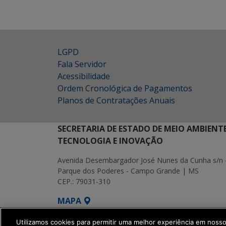
LGPD
Fala Servidor
Acessibilidade
Ordem Cronológica de Pagamentos
Planos de Contratações Anuais
SECRETARIA DE ESTADO DE MEIO AMBIENT
TECNOLOGIA E INOVAÇÃO
Avenida Desembargador José Nunes da Cunha s/n 
Parque dos Poderes - Campo Grande | MS
CEP.: 79031-310
MAPA
SETDIG | Secretaria-Executiva de Transf
Utilizamos cookies para permitir uma melhor experiência em noss