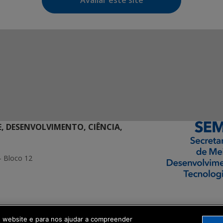
Avaliar este site
E, DESENVOLVIMENTO, CIÊNCIA,
- Bloco 12
ormação Digital
o website e para nos ajudar a compreender