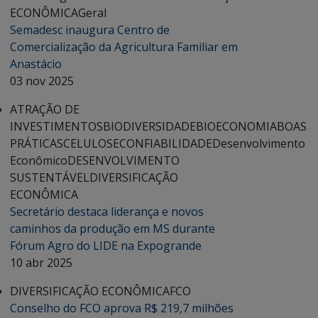
ECONÔMICA
Geral
Semadesc inaugura Centro de
Comercialização da Agricultura Familiar em
Anastácio
03 nov 2025
ATRAÇÃO DE
INVESTIMENTOS
BIODIVERSIDADE
BIOECONOMIA
BOAS
PRÁTICAS
CELULOSE
CONFIABILIDADE
Desenvolvimento
Econômico
DESENVOLVIMENTO
SUSTENTÁVEL
DIVERSIFICAÇÃO
ECONÔMICA
Secretário destaca liderança e novos
caminhos da produção em MS durante
Fórum Agro do LIDE na Expogrande
10 abr 2025
DIVERSIFICAÇÃO ECONÔMICA
FCO
Conselho do FCO aprova R$ 219,7 milhões