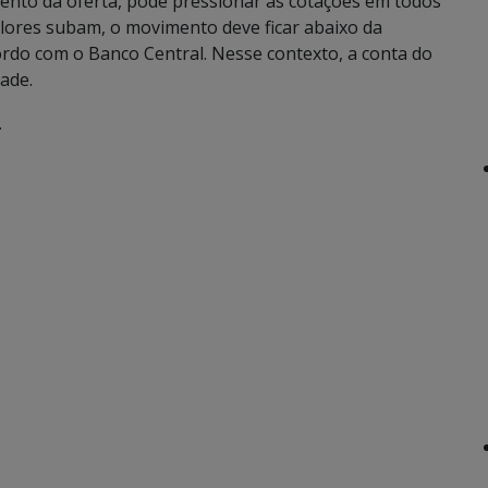
ento da oferta, pode pressionar as cotações em todos
alores subam, o movimento deve ficar abaixo da
ordo com o Banco Central. Nesse contexto, a conta do
ade.
.