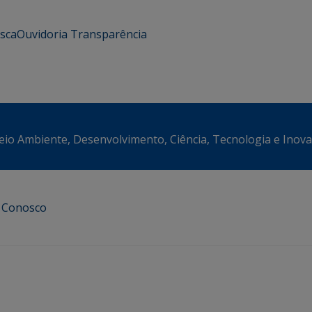
usca
Ouvidoria
Transparência
eio Ambiente, Desenvolvimento, Ciência, Tecnologia e Inov
e Conosco