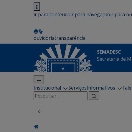
ir para conteúdo
ir para navegação
ir para b
ouvidoria
transparência
SEMADESC
Secretaria de M
Institucional
Serviços
Informativos
Fal
Pesquisar
por: