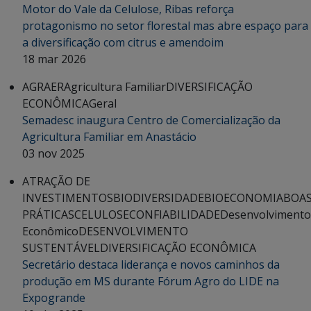
Motor do Vale da Celulose, Ribas reforça
protagonismo no setor florestal mas abre espaço para
a diversificação com citrus e amendoim
18 mar 2026
AGRAER
Agricultura Familiar
DIVERSIFICAÇÃO
ECONÔMICA
Geral
Semadesc inaugura Centro de Comercialização da
Agricultura Familiar em Anastácio
03 nov 2025
ATRAÇÃO DE
INVESTIMENTOS
BIODIVERSIDADE
BIOECONOMIA
BOA
PRÁTICAS
CELULOSE
CONFIABILIDADE
Desenvolvimento
Econômico
DESENVOLVIMENTO
SUSTENTÁVEL
DIVERSIFICAÇÃO ECONÔMICA
Secretário destaca liderança e novos caminhos da
produção em MS durante Fórum Agro do LIDE na
Expogrande