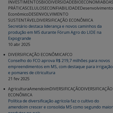
INVESTIMENTOS
BIODIVERSIDADE
BIOECONOMIA
BOA
PRÁTICAS
CELULOSE
CONFIABILIDADE
Desenvolvimento
Econômico
DESENVOLVIMENTO
SUSTENTÁVEL
DIVERSIFICAÇÃO ECONÔMICA
Secretário destaca liderança e novos caminhos da
produção em MS durante Fórum Agro do LIDE na
Expogrande
10 abr 2025
DIVERSIFICAÇÃO ECONÔMICA
FCO
Conselho do FCO aprova R$ 219,7 milhões para novos
empreendimentos em MS, com destaque para irrigação
e pomares de citricultura
21 fev 2025
Agricultura
Amendoim
DIVERSIFICAÇÃO
DIVERSIFICAÇÃO
ECONÔMICA
Política de diversificação agrícola faz o cultivo do
amendoim crescer e consolida MS como segundo maior