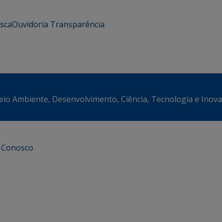
usca
Ouvidoria
Transparência
eio Ambiente, Desenvolvimento, Ciência, Tecnologia e Inov
e Conosco