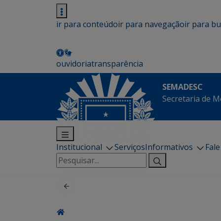
ir para conteúdo
ir para navegação
ir para b
ouvidoria
transparência
SEMADESC
Secretaria de M
Institucional
Serviços
Informativos
Fal
Pesquisar
por: