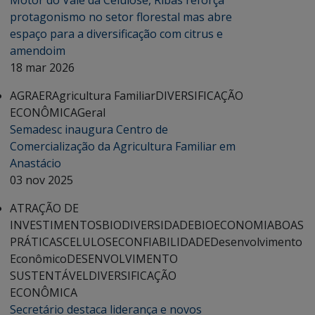
Motor do Vale da Celulose, Ribas reforça
protagonismo no setor florestal mas abre
espaço para a diversificação com citrus e
amendoim
18 mar 2026
AGRAER
Agricultura Familiar
DIVERSIFICAÇÃO
ECONÔMICA
Geral
Semadesc inaugura Centro de
Comercialização da Agricultura Familiar em
Anastácio
03 nov 2025
ATRAÇÃO DE
INVESTIMENTOS
BIODIVERSIDADE
BIOECONOMIA
BOAS
PRÁTICAS
CELULOSE
CONFIABILIDADE
Desenvolvimento
Econômico
DESENVOLVIMENTO
SUSTENTÁVEL
DIVERSIFICAÇÃO
ECONÔMICA
Secretário destaca liderança e novos