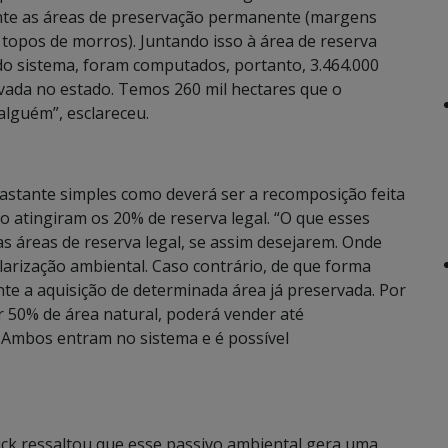
nte as áreas de preservação permanente (margens
topos de morros). Juntando isso à área de reserva
do sistema, foram computados, portanto, 3.464.000
rvada no estado. Temos 260 mil hectares que o
alguém”, esclareceu.
astante simples como deverá ser a recomposição feita
o atingiram os 20% de reserva legal. “O que esses
 áreas de reserva legal, se assim desejarem. Onde
arização ambiental. Caso contrário, de que forma
e a aquisição de determinada área já preservada. Por
r 50% de área natural, poderá vender até
. Ambos entram no sistema e é possível
ck ressaltou que esse passivo ambiental gera uma