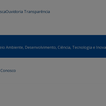
usca
Ouvidoria
Transparência
eio Ambiente, Desenvolvimento, Ciência, Tecnologia e Inov
e Conosco