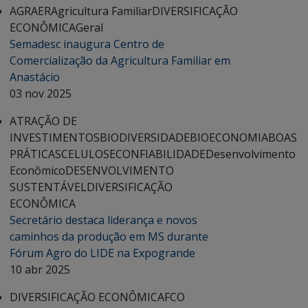
AGRAER
Agricultura Familiar
DIVERSIFICAÇÃO
ECONÔMICA
Geral
Semadesc inaugura Centro de
Comercialização da Agricultura Familiar em
Anastácio
03 nov 2025
ATRAÇÃO DE
INVESTIMENTOS
BIODIVERSIDADE
BIOECONOMIA
BOAS
PRÁTICAS
CELULOSE
CONFIABILIDADE
Desenvolvimento
Econômico
DESENVOLVIMENTO
SUSTENTÁVEL
DIVERSIFICAÇÃO
ECONÔMICA
Secretário destaca liderança e novos
caminhos da produção em MS durante
Fórum Agro do LIDE na Expogrande
10 abr 2025
DIVERSIFICAÇÃO ECONÔMICA
FCO