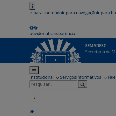
ir para conteúdo
ir para navegação
ir para b
ouvidoria
transparência
SEMADESC
Secretaria de M
Institucional
Serviços
Informativos
Fal
Pesquisar
por: