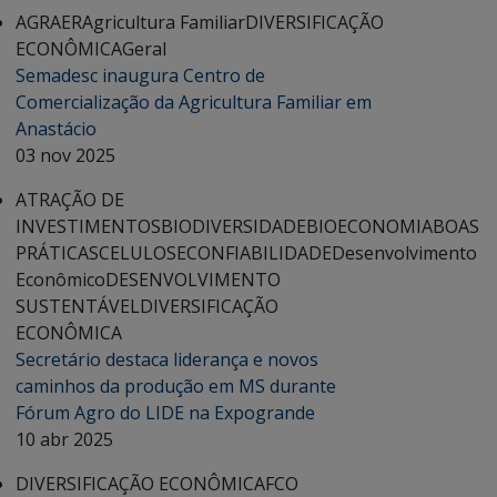
AGRAER
Agricultura Familiar
DIVERSIFICAÇÃO
ECONÔMICA
Geral
Semadesc inaugura Centro de
Comercialização da Agricultura Familiar em
Anastácio
03 nov 2025
ATRAÇÃO DE
INVESTIMENTOS
BIODIVERSIDADE
BIOECONOMIA
BOAS
PRÁTICAS
CELULOSE
CONFIABILIDADE
Desenvolvimento
Econômico
DESENVOLVIMENTO
SUSTENTÁVEL
DIVERSIFICAÇÃO
ECONÔMICA
Secretário destaca liderança e novos
caminhos da produção em MS durante
Fórum Agro do LIDE na Expogrande
10 abr 2025
DIVERSIFICAÇÃO ECONÔMICA
FCO