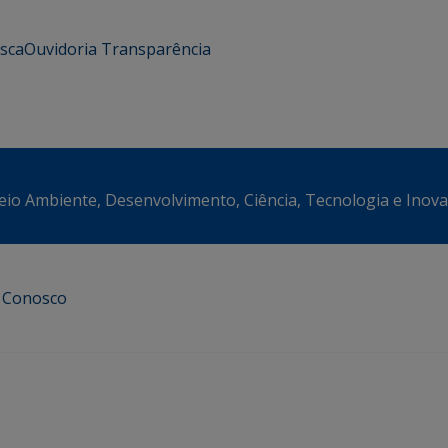
usca
Ouvidoria
Transparência
eio Ambiente, Desenvolvimento, Ciência, Tecnologia e Inov
e Conosco