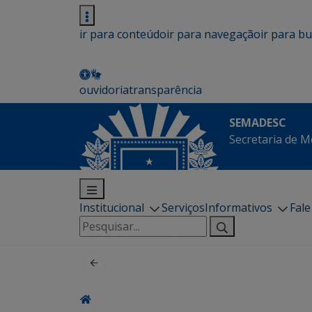
ir para conteúdo
ir para navegação
ir para b
ouvidoria
transparência
SEMADESC
Secretaria de M
Institucional
Serviços
Informativos
Fal
Pesquisar
por: