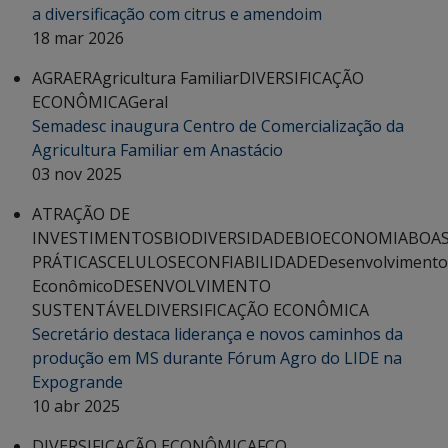
a diversificação com citrus e amendoim
18 mar 2026
AGRAER
Agricultura Familiar
DIVERSIFICAÇÃO
ECONÔMICA
Geral
Semadesc inaugura Centro de Comercialização da
Agricultura Familiar em Anastácio
03 nov 2025
ATRAÇÃO DE
INVESTIMENTOS
BIODIVERSIDADE
BIOECONOMIA
BOA
PRÁTICAS
CELULOSE
CONFIABILIDADE
Desenvolvimento
Econômico
DESENVOLVIMENTO
SUSTENTÁVEL
DIVERSIFICAÇÃO ECONÔMICA
Secretário destaca liderança e novos caminhos da
produção em MS durante Fórum Agro do LIDE na
Expogrande
10 abr 2025
DIVERSIFICAÇÃO ECONÔMICA
FCO