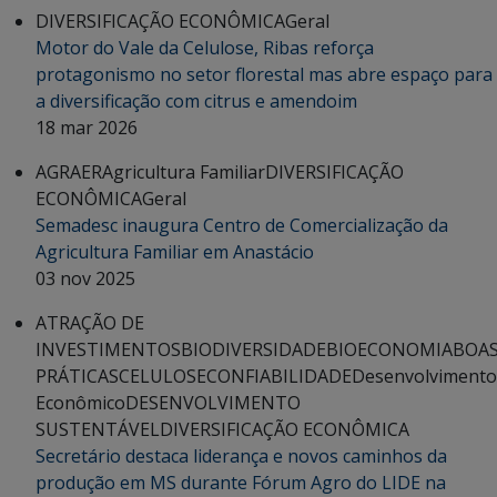
DIVERSIFICAÇÃO ECONÔMICA
Geral
Motor do Vale da Celulose, Ribas reforça
protagonismo no setor florestal mas abre espaço para
a diversificação com citrus e amendoim
18 mar 2026
AGRAER
Agricultura Familiar
DIVERSIFICAÇÃO
ECONÔMICA
Geral
Semadesc inaugura Centro de Comercialização da
Agricultura Familiar em Anastácio
03 nov 2025
ATRAÇÃO DE
INVESTIMENTOS
BIODIVERSIDADE
BIOECONOMIA
BOA
PRÁTICAS
CELULOSE
CONFIABILIDADE
Desenvolvimento
Econômico
DESENVOLVIMENTO
SUSTENTÁVEL
DIVERSIFICAÇÃO ECONÔMICA
Secretário destaca liderança e novos caminhos da
produção em MS durante Fórum Agro do LIDE na