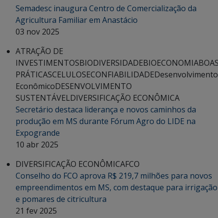
Semadesc inaugura Centro de Comercialização da
Agricultura Familiar em Anastácio
03 nov 2025
ATRAÇÃO DE
INVESTIMENTOS
BIODIVERSIDADE
BIOECONOMIA
BOA
PRÁTICAS
CELULOSE
CONFIABILIDADE
Desenvolvimento
Econômico
DESENVOLVIMENTO
SUSTENTÁVEL
DIVERSIFICAÇÃO ECONÔMICA
Secretário destaca liderança e novos caminhos da
produção em MS durante Fórum Agro do LIDE na
Expogrande
10 abr 2025
DIVERSIFICAÇÃO ECONÔMICA
FCO
Conselho do FCO aprova R$ 219,7 milhões para novos
empreendimentos em MS, com destaque para irrigação
e pomares de citricultura
21 fev 2025