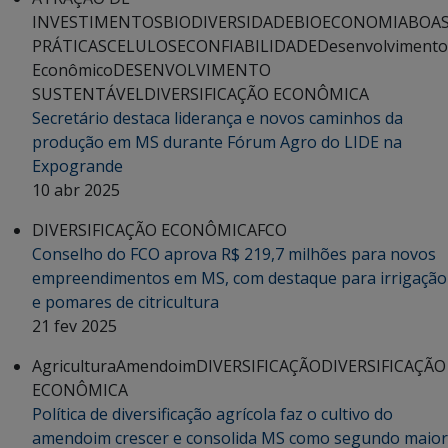
INVESTIMENTOS
BIODIVERSIDADE
BIOECONOMIA
BOA
PRÁTICAS
CELULOSE
CONFIABILIDADE
Desenvolvimento
Econômico
DESENVOLVIMENTO
SUSTENTÁVEL
DIVERSIFICAÇÃO ECONÔMICA
Secretário destaca liderança e novos caminhos da
produção em MS durante Fórum Agro do LIDE na
Expogrande
10 abr 2025
DIVERSIFICAÇÃO ECONÔMICA
FCO
Conselho do FCO aprova R$ 219,7 milhões para novos
empreendimentos em MS, com destaque para irrigação
e pomares de citricultura
21 fev 2025
Agricultura
Amendoim
DIVERSIFICAÇÃO
DIVERSIFICAÇÃO
ECONÔMICA
Política de diversificação agrícola faz o cultivo do
amendoim crescer e consolida MS como segundo maior