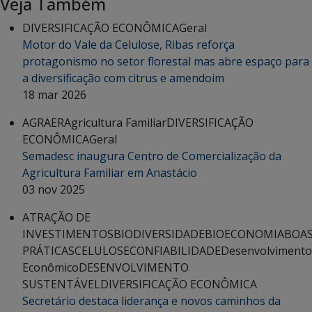
Veja Também
DIVERSIFICAÇÃO ECONÔMICA
Geral
Motor do Vale da Celulose, Ribas reforça
protagonismo no setor florestal mas abre espaço para
a diversificação com citrus e amendoim
18 mar 2026
AGRAER
Agricultura Familiar
DIVERSIFICAÇÃO
ECONÔMICA
Geral
Semadesc inaugura Centro de Comercialização da
Agricultura Familiar em Anastácio
03 nov 2025
ATRAÇÃO DE
INVESTIMENTOS
BIODIVERSIDADE
BIOECONOMIA
BOA
PRÁTICAS
CELULOSE
CONFIABILIDADE
Desenvolvimento
Econômico
DESENVOLVIMENTO
SUSTENTÁVEL
DIVERSIFICAÇÃO ECONÔMICA
Secretário destaca liderança e novos caminhos da