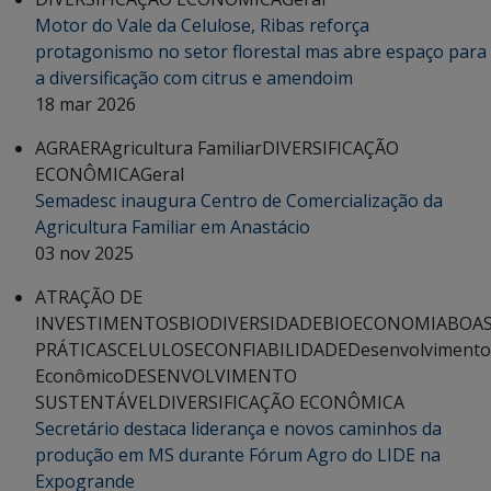
Motor do Vale da Celulose, Ribas reforça
protagonismo no setor florestal mas abre espaço para
a diversificação com citrus e amendoim
18 mar 2026
AGRAER
Agricultura Familiar
DIVERSIFICAÇÃO
ECONÔMICA
Geral
Semadesc inaugura Centro de Comercialização da
Agricultura Familiar em Anastácio
03 nov 2025
ATRAÇÃO DE
INVESTIMENTOS
BIODIVERSIDADE
BIOECONOMIA
BOA
PRÁTICAS
CELULOSE
CONFIABILIDADE
Desenvolvimento
Econômico
DESENVOLVIMENTO
SUSTENTÁVEL
DIVERSIFICAÇÃO ECONÔMICA
Secretário destaca liderança e novos caminhos da
produção em MS durante Fórum Agro do LIDE na
Expogrande