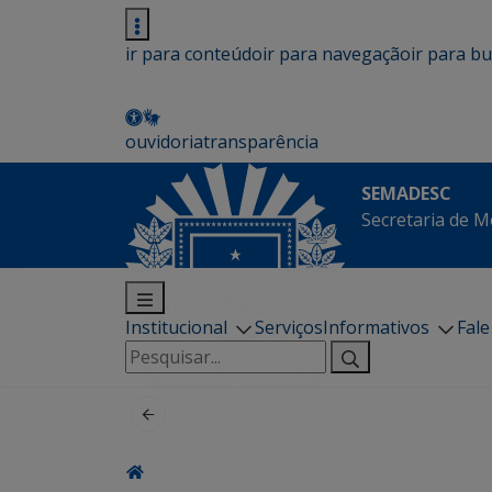
ir para conteúdo
ir para navegação
ir para b
ouvidoria
transparência
SEMADESC
Secretaria de M
Institucional
Serviços
Informativos
Fal
Pesquisar
por: