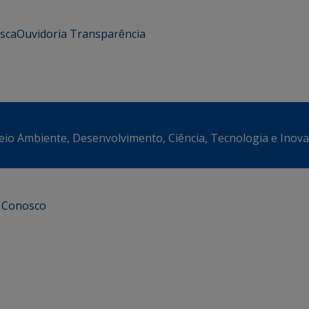
usca
Ouvidoria
Transparência
eio Ambiente, Desenvolvimento, Ciência, Tecnologia e Inov
e Conosco