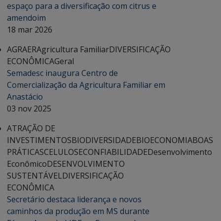
espaço para a diversificação com citrus e
amendoim
18 mar 2026
AGRAER
Agricultura Familiar
DIVERSIFICAÇÃO
ECONÔMICA
Geral
Semadesc inaugura Centro de
Comercialização da Agricultura Familiar em
Anastácio
03 nov 2025
ATRAÇÃO DE
INVESTIMENTOS
BIODIVERSIDADE
BIOECONOMIA
BOAS
PRÁTICAS
CELULOSE
CONFIABILIDADE
Desenvolvimento
Econômico
DESENVOLVIMENTO
SUSTENTÁVEL
DIVERSIFICAÇÃO
ECONÔMICA
Secretário destaca liderança e novos
caminhos da produção em MS durante