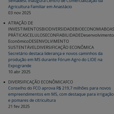
Semadesc inaugura Centro de Comercialização da
Agricultura Familiar em Anastácio
03 nov 2025
ATRAÇÃO DE
INVESTIMENTOS
BIODIVERSIDADE
BIOECONOMIA
BOA
PRÁTICAS
CELULOSE
CONFIABILIDADE
Desenvolvimento
Econômico
DESENVOLVIMENTO
SUSTENTÁVEL
DIVERSIFICAÇÃO ECONÔMICA
Secretário destaca liderança e novos caminhos da
produção em MS durante Fórum Agro do LIDE na
Expogrande
10 abr 2025
DIVERSIFICAÇÃO ECONÔMICA
FCO
Conselho do FCO aprova R$ 219,7 milhões para novos
empreendimentos em MS, com destaque para irrigação
e pomares de citricultura
21 fev 2025