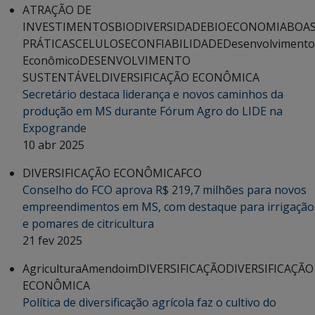
ATRAÇÃO DE
INVESTIMENTOS
BIODIVERSIDADE
BIOECONOMIA
BOA
PRÁTICAS
CELULOSE
CONFIABILIDADE
Desenvolvimento
Econômico
DESENVOLVIMENTO
SUSTENTÁVEL
DIVERSIFICAÇÃO ECONÔMICA
Secretário destaca liderança e novos caminhos da
produção em MS durante Fórum Agro do LIDE na
Expogrande
10 abr 2025
DIVERSIFICAÇÃO ECONÔMICA
FCO
Conselho do FCO aprova R$ 219,7 milhões para novos
empreendimentos em MS, com destaque para irrigação
e pomares de citricultura
21 fev 2025
Agricultura
Amendoim
DIVERSIFICAÇÃO
DIVERSIFICAÇÃO
ECONÔMICA
Política de diversificação agrícola faz o cultivo do