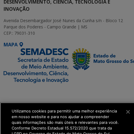
DESENVOLVIMENTO, CIÊNCIA, TECNOLOGIA E
INOVAÇÃO
Avenida Desembargador José Nunes da Cunha s/n - Bloco 12
Parque dos Poderes - Campo Grande | MS
CEP.: 79031-310
MAPA
SETDIG | Secretaria-
Executiva de
Transformação Digital
Utilizamos cookies para permitir uma melhor experiência
em nosso website e para nos ajudar a compreender
get_footer();
quais informações são mais úteis e relevantes para você.
Conforme Decreto Estadual 15.572/2020 que trata da
LGPD no Governo do Estado de Mato Grosso do Sul.