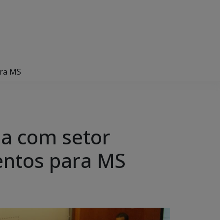
ara MS
ia com setor
entos para MS