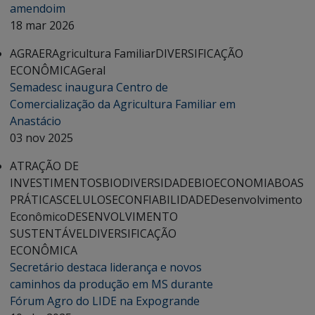
amendoim
18 mar 2026
AGRAER
Agricultura Familiar
DIVERSIFICAÇÃO
ECONÔMICA
Geral
Semadesc inaugura Centro de
Comercialização da Agricultura Familiar em
Anastácio
03 nov 2025
ATRAÇÃO DE
INVESTIMENTOS
BIODIVERSIDADE
BIOECONOMIA
BOAS
PRÁTICAS
CELULOSE
CONFIABILIDADE
Desenvolvimento
Econômico
DESENVOLVIMENTO
SUSTENTÁVEL
DIVERSIFICAÇÃO
ECONÔMICA
Secretário destaca liderança e novos
caminhos da produção em MS durante
Fórum Agro do LIDE na Expogrande