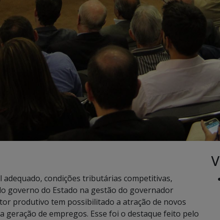
V
 adequado, condições tributárias competitivas,
elo governo do Estado na gestão do governador
tor produtivo tem possibilitado a atração de novos
 geração de empregos. Esse foi o destaque feito pelo