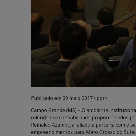
Publicado em
09 maio 2017
• por •
Campo Grande (MS) – O ambiente institucional
celeridade e confiabilidade proporcionados p
Reinaldo Azambuja, aliado à parceria com o se
empreendimentos para Mato Grosso do Sul e a