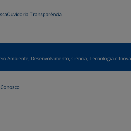
usca
Ouvidoria
Transparência
eio Ambiente, Desenvolvimento, Ciência, Tecnologia e Inov
e Conosco