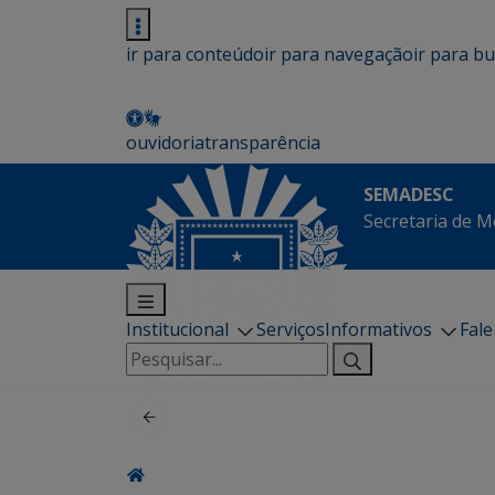
ir para conteúdo
ir para navegação
ir para b
ouvidoria
transparência
SEMADESC
Secretaria de M
Institucional
Serviços
Informativos
Fal
Pesquisar
por: