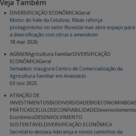
Veja Também
DIVERSIFICAÇÃO ECONÔMICA
Geral
Motor do Vale da Celulose, Ribas reforça
protagonismo no setor florestal mas abre espaço para
a diversificação com citrus e amendoim
18 mar 2026
AGRAER
Agricultura Familiar
DIVERSIFICAÇÃO
ECONÔMICA
Geral
Semadesc inaugura Centro de Comercialização da
Agricultura Familiar em Anastácio
03 nov 2025
ATRAÇÃO DE
INVESTIMENTOS
BIODIVERSIDADE
BIOECONOMIA
BOA
PRÁTICAS
CELULOSE
CONFIABILIDADE
Desenvolvimento
Econômico
DESENVOLVIMENTO
SUSTENTÁVEL
DIVERSIFICAÇÃO ECONÔMICA
Secretário destaca liderança e novos caminhos da