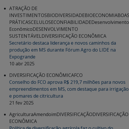
ATRAÇÃO DE
INVESTIMENTOS
BIODIVERSIDADE
BIOECONOMIA
BOA
PRÁTICAS
CELULOSE
CONFIABILIDADE
Desenvolvimento
Econômico
DESENVOLVIMENTO
SUSTENTÁVEL
DIVERSIFICAÇÃO ECONÔMICA
Secretário destaca liderança e novos caminhos da
produção em MS durante Fórum Agro do LIDE na
Expogrande
10 abr 2025
DIVERSIFICAÇÃO ECONÔMICA
FCO
Conselho do FCO aprova R$ 219,7 milhões para novos
empreendimentos em MS, com destaque para irrigação
e pomares de citricultura
21 fev 2025
Agricultura
Amendoim
DIVERSIFICAÇÃO
DIVERSIFICAÇÃO
ECONÔMICA
Política de diversificação agrícola faz o cultivo do