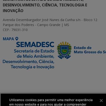
DESENVOLVIMENTO, CIÊNCIA, TECNOLOGIA E
INOVAÇÃO
Avenida Desembargador José Nunes da Cunha s/n - Bloco 12
Parque dos Poderes - Campo Grande | MS
CEP.: 79031-310
MAPA
SETDIG | Secretaria-
Executiva de
Transformação Digital
get_footer();
Utilizamos cookies para permitir uma melhor experiência
em nosso website e para nos ajudar a compreender