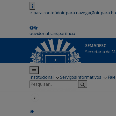
ir para conteúdo
ir para navegação
ir para b
ouvidoria
transparência
SEMADESC
Secretaria de M
Institucional
Serviços
Informativos
Fal
Pesquisar
por: