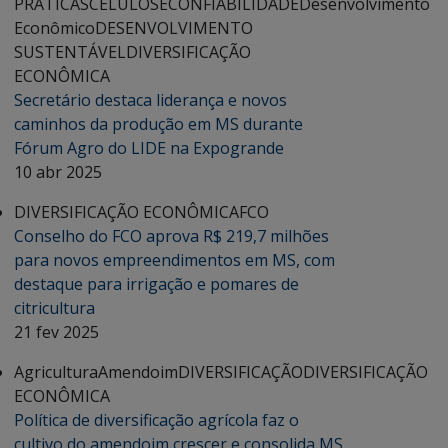
PRÁTICAS
CELULOSE
CONFIABILIDADE
Desenvolvimento
Econômico
DESENVOLVIMENTO
SUSTENTÁVEL
DIVERSIFICAÇÃO
ECONÔMICA
Secretário destaca liderança e novos
caminhos da produção em MS durante
Fórum Agro do LIDE na Expogrande
10 abr 2025
DIVERSIFICAÇÃO ECONÔMICA
FCO
Conselho do FCO aprova R$ 219,7 milhões
para novos empreendimentos em MS, com
destaque para irrigação e pomares de
citricultura
21 fev 2025
Agricultura
Amendoim
DIVERSIFICAÇÃO
DIVERSIFICAÇÃO
ECONÔMICA
Política de diversificação agrícola faz o
cultivo do amendoim crescer e consolida MS