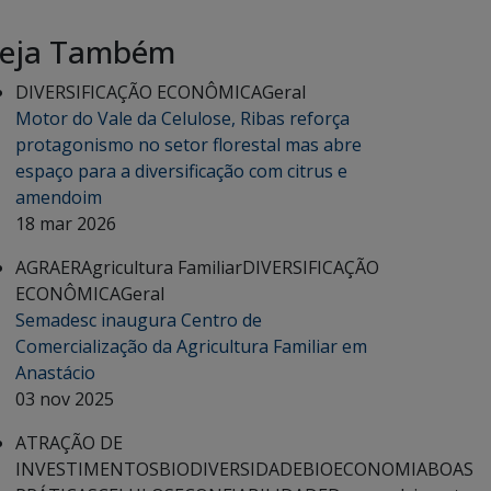
eja Também
DIVERSIFICAÇÃO ECONÔMICA
Geral
Motor do Vale da Celulose, Ribas reforça
protagonismo no setor florestal mas abre
espaço para a diversificação com citrus e
amendoim
18 mar 2026
AGRAER
Agricultura Familiar
DIVERSIFICAÇÃO
ECONÔMICA
Geral
Semadesc inaugura Centro de
Comercialização da Agricultura Familiar em
Anastácio
03 nov 2025
ATRAÇÃO DE
INVESTIMENTOS
BIODIVERSIDADE
BIOECONOMIA
BOAS