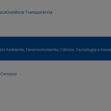
usca
Ouvidoria
Transparência
eio Ambiente, Desenvolvimento, Ciência, Tecnologia e Inov
e Conosco