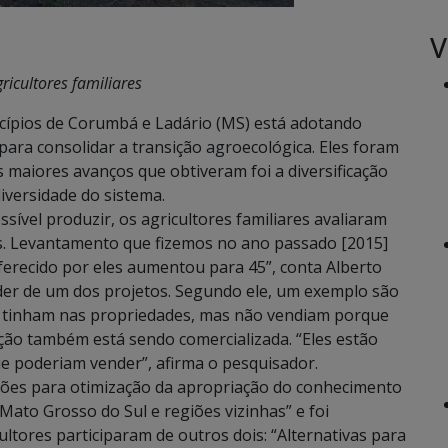
V
icultores familiares
icípios de Corumbá e Ladário (MS) está adotando
para consolidar a transição agroecológica. Eles foram
s maiores avanços que obtiveram foi a diversificação
versidade do sistema.
sível produzir, os agricultores familiares avaliaram
s. Levantamento que fizemos no ano passado [2015]
erecido por eles aumentou para 45”, conta Alberto
der de um dos projetos. Segundo ele, um exemplo são
es tinham nas propriedades, mas não vendiam porque
ção também está sendo comercializada. “Eles estão
 poderiam vender”, afirma o pesquisador.
Ações para otimização da apropriação do conhecimento
Mato Grosso do Sul e regiões vizinhas” e foi
ltores participaram de outros dois: “Alternativas para