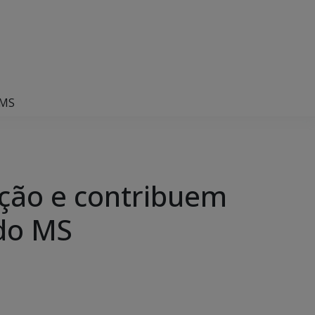
 MS
ução e contribuem
 do MS