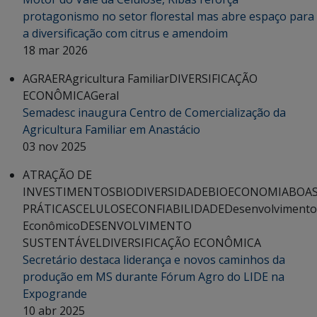
protagonismo no setor florestal mas abre espaço para
a diversificação com citrus e amendoim
18 mar 2026
AGRAER
Agricultura Familiar
DIVERSIFICAÇÃO
ECONÔMICA
Geral
Semadesc inaugura Centro de Comercialização da
Agricultura Familiar em Anastácio
03 nov 2025
ATRAÇÃO DE
INVESTIMENTOS
BIODIVERSIDADE
BIOECONOMIA
BOA
PRÁTICAS
CELULOSE
CONFIABILIDADE
Desenvolvimento
Econômico
DESENVOLVIMENTO
SUSTENTÁVEL
DIVERSIFICAÇÃO ECONÔMICA
Secretário destaca liderança e novos caminhos da
produção em MS durante Fórum Agro do LIDE na
Expogrande
10 abr 2025