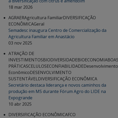
a diversificação com citrus e amendoim
18 mar 2026
AGRAER
Agricultura Familiar
DIVERSIFICAÇÃO
ECONÔMICA
Geral
Semadesc inaugura Centro de Comercialização da
Agricultura Familiar em Anastácio
03 nov 2025
ATRAÇÃO DE
INVESTIMENTOS
BIODIVERSIDADE
BIOECONOMIA
BOA
PRÁTICAS
CELULOSE
CONFIABILIDADE
Desenvolvimento
Econômico
DESENVOLVIMENTO
SUSTENTÁVEL
DIVERSIFICAÇÃO ECONÔMICA
Secretário destaca liderança e novos caminhos da
produção em MS durante Fórum Agro do LIDE na
Expogrande
10 abr 2025
DIVERSIFICAÇÃO ECONÔMICA
FCO