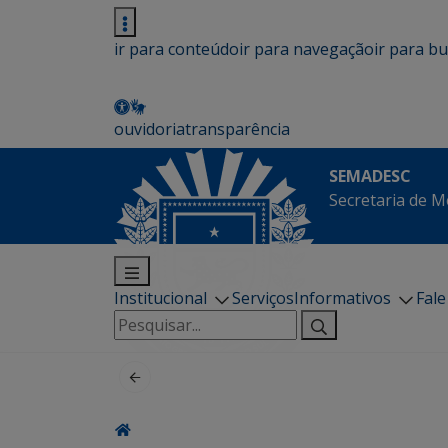
ir para conteúdo
ir para navegação
ir para b
ouvidoria
transparência
SEMADESC
Secretaria de M
Institucional
Serviços
Informativos
Fal
Pesquisar
por: