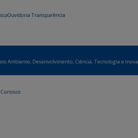
usca
Ouvidoria
Transparência
eio Ambiente, Desenvolvimento, Ciência, Tecnologia e Inov
e Conosco