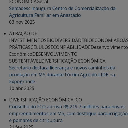
ECONÔMICA
Geral
Semadesc inaugura Centro de Comercialização da
Agricultura Familiar em Anastácio
03 nov 2025
ATRAÇÃO DE
INVESTIMENTOS
BIODIVERSIDADE
BIOECONOMIA
BOA
PRÁTICAS
CELULOSE
CONFIABILIDADE
Desenvolvimento
Econômico
DESENVOLVIMENTO
SUSTENTÁVEL
DIVERSIFICAÇÃO ECONÔMICA
Secretário destaca liderança e novos caminhos da
produção em MS durante Fórum Agro do LIDE na
Expogrande
10 abr 2025
DIVERSIFICAÇÃO ECONÔMICA
FCO
Conselho do FCO aprova R$ 219,7 milhões para novos
empreendimentos em MS, com destaque para irrigação
e pomares de citricultura
21 fev 2025