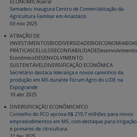
ECONÔMICA
Geral
Semadesc inaugura Centro de Comercialização da
Agricultura Familiar em Anastácio
03 nov 2025
ATRAÇÃO DE
INVESTIMENTOS
BIODIVERSIDADE
BIOECONOMIA
BOA
PRÁTICAS
CELULOSE
CONFIABILIDADE
Desenvolvimento
Econômico
DESENVOLVIMENTO
SUSTENTÁVEL
DIVERSIFICAÇÃO ECONÔMICA
Secretário destaca liderança e novos caminhos da
produção em MS durante Fórum Agro do LIDE na
Expogrande
10 abr 2025
DIVERSIFICAÇÃO ECONÔMICA
FCO
Conselho do FCO aprova R$ 219,7 milhões para novos
empreendimentos em MS, com destaque para irrigação
e pomares de citricultura
21 fev 2025