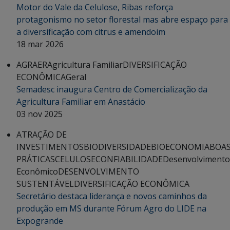
Motor do Vale da Celulose, Ribas reforça
protagonismo no setor florestal mas abre espaço para
a diversificação com citrus e amendoim
18 mar 2026
AGRAER
Agricultura Familiar
DIVERSIFICAÇÃO
ECONÔMICA
Geral
Semadesc inaugura Centro de Comercialização da
Agricultura Familiar em Anastácio
03 nov 2025
ATRAÇÃO DE
INVESTIMENTOS
BIODIVERSIDADE
BIOECONOMIA
BOA
PRÁTICAS
CELULOSE
CONFIABILIDADE
Desenvolvimento
Econômico
DESENVOLVIMENTO
SUSTENTÁVEL
DIVERSIFICAÇÃO ECONÔMICA
Secretário destaca liderança e novos caminhos da
produção em MS durante Fórum Agro do LIDE na
Expogrande