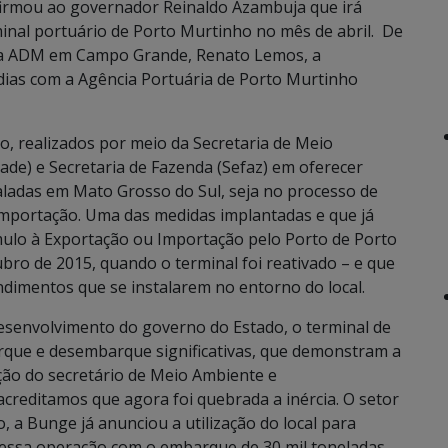
nfirmou ao governador Reinaldo Azambuja que irá
minal portuário de Porto Murtinho no mês de abril. De
da ADM em Campo Grande, Renato Lemos, a
dias com a Agência Portuária de Porto Murtinho
o, realizados por meio da Secretaria de Meio
e) e Secretaria de Fazenda (Sefaz) em oferecer
taladas em Mato Grosso do Sul, seja no processo de
mportação. Uma das medidas implantadas e que já
ulo à Exportação ou Importação pelo Porto de Porto
bro de 2015, quando o terminal foi reativado – e que
dimentos que se instalarem no entorno do local.
 desenvolvimento do governo do Estado, o terminal de
que e desembarque significativas, que demonstram a
ação do secretário de Meio Ambiente e
creditamos que agora foi quebrada a inércia. O setor
, a Bunge já anunciou a utilização do local para
essa operação com o embarque de 30 mil toneladas