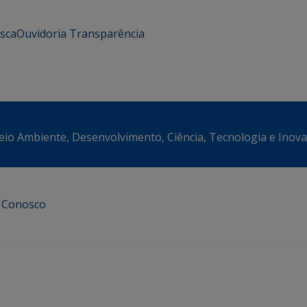
usca
Ouvidoria
Transparência
eio Ambiente, Desenvolvimento, Ciência, Tecnologia e Inov
e Conosco