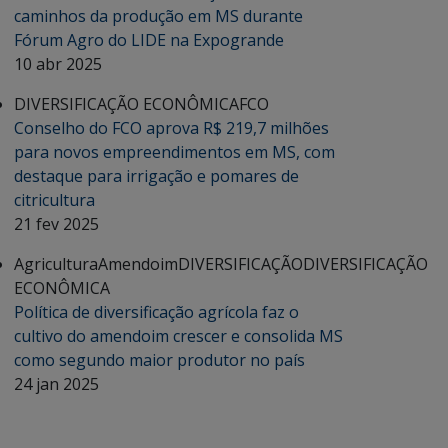
caminhos da produção em MS durante
Fórum Agro do LIDE na Expogrande
10 abr 2025
DIVERSIFICAÇÃO ECONÔMICA
FCO
Conselho do FCO aprova R$ 219,7 milhões
para novos empreendimentos em MS, com
destaque para irrigação e pomares de
citricultura
21 fev 2025
Agricultura
Amendoim
DIVERSIFICAÇÃO
DIVERSIFICAÇÃO
ECONÔMICA
Política de diversificação agrícola faz o
cultivo do amendoim crescer e consolida MS
como segundo maior produtor no país
24 jan 2025