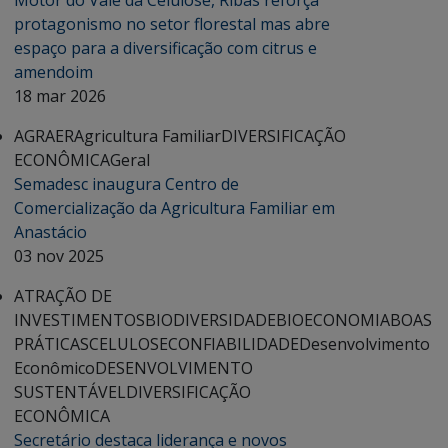
Motor do Vale da Celulose, Ribas reforça
protagonismo no setor florestal mas abre
espaço para a diversificação com citrus e
amendoim
18 mar 2026
AGRAER
Agricultura Familiar
DIVERSIFICAÇÃO
ECONÔMICA
Geral
Semadesc inaugura Centro de
Comercialização da Agricultura Familiar em
Anastácio
03 nov 2025
ATRAÇÃO DE
INVESTIMENTOS
BIODIVERSIDADE
BIOECONOMIA
BOAS
PRÁTICAS
CELULOSE
CONFIABILIDADE
Desenvolvimento
Econômico
DESENVOLVIMENTO
SUSTENTÁVEL
DIVERSIFICAÇÃO
ECONÔMICA
Secretário destaca liderança e novos