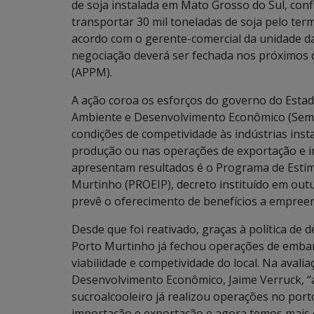
de soja instalada em Mato Grosso do Sul, co
transportar 30 mil toneladas de soja pelo ter
acordo com o gerente-comercial da unidade 
negociação deverá ser fechada nos próximos 
(APPM).
A ação coroa os esforços do governo do Estad
Ambiente e Desenvolvimento Econômico (Semad
condições de competividade às indústrias ins
produção ou nas operações de exportação e i
apresentam resultados é o Programa de Estím
Murtinho (PROEIP), decreto instituído em outu
prevê o oferecimento de benefícios a empreen
Desde que foi reativado, graças à política de
Porto Murtinho já fechou operações de embar
viabilidade e competividade do local. Na avali
Desenvolvimento Econômico, Jaime Verruck, “a
sucroalcooleiro já realizou operações no porto
importação e exportação e agora temos mais 