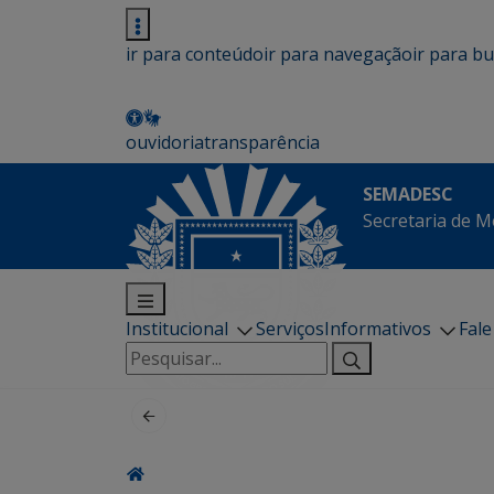
ir para conteúdo
ir para navegação
ir para b
ouvidoria
transparência
SEMADESC
Secretaria de M
Institucional
Serviços
Informativos
Fal
Pesquisar
por: